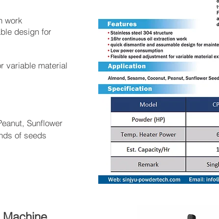
on work
ble design for
r variable material
eanut, Sunflower
nds of seeds
l Machine