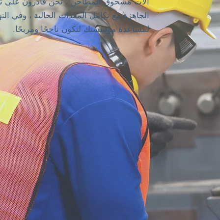
آلات مسحوق المطاحن ، نحن قادرون على ت
الجاهزة مع تكامل المعدات الحالية ، وفي النه
لمساعدة مؤسستك لتكون ناجحًا ومربحًا.