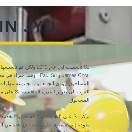
حول N JYU
James Chou و Paul Su ، وهما
المساحيق.
يؤدي الجمع بين مجموعة مهارات ا
القوية إلى تعز
المسحوق.
تركز SJ على "الجودة" و "الكفاءة" و "الخدمة". " مثل هذه العقلية
يقودنا إلى مستوى عالٍ ممتد ؛ مع عدد من الع