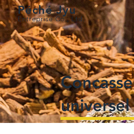
Péché Jyu
Entreprise Co., Ltd.
Concasse
universel